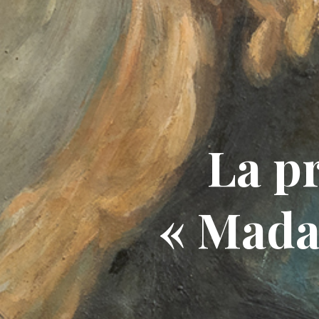
La p
« Mada