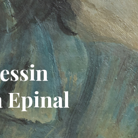
essin
 Epinal