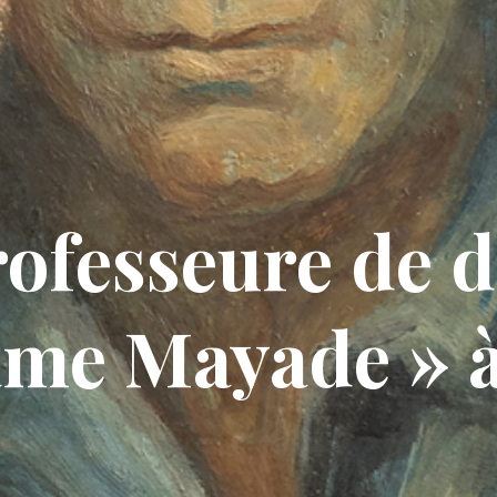
rofesseure de d
me Mayade » à