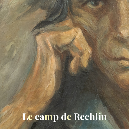
L
e
c
a
m
p
d
e
R
e
c
h
l
i
n